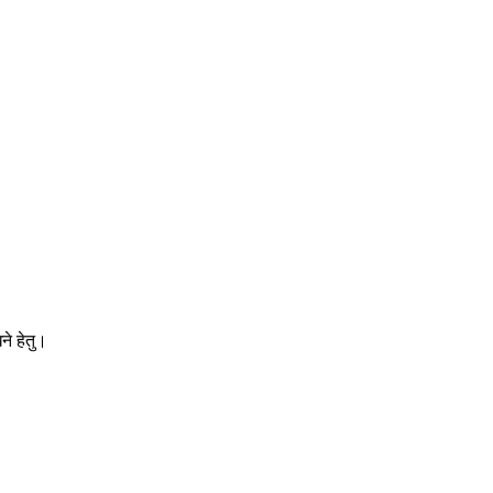
े हेतु।