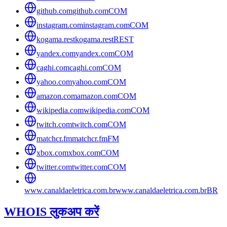
github.com
github.com
COM
instagram.com
instagram.com
COM
kogama.rest
kogama.rest
REST
yandex.com
yandex.com
COM
caghi.com
caghi.com
COM
yahoo.com
yahoo.com
COM
amazon.com
amazon.com
COM
wikipedia.com
wikipedia.com
COM
twitch.com
twitch.com
COM
matchcr.fm
matchcr.fm
FM
xbox.com
xbox.com
COM
twitter.com
twitter.com
COM
www.canaldaeletrica.com.br
www.canaldaeletrica.com.br
BR
WHOIS लुकअप करें