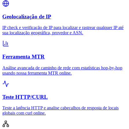
Geolocalização de IP
IP check e verificação de IP para localizar e rastrear qualquer IP até
sua localização geográfica, provedor e ASN.
Ferramenta MTR
Análise avançada de caminho de rede com estatísticas hop-by-hop
usando nossa ferramenta MTR online.
Teste HTTP/CURL
Teste a latência HTTP e analise cabeçalhos de resposta de locais
globais com curl online.