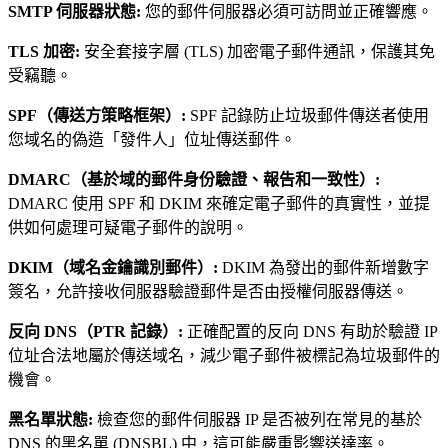
SMTP 伺服器狀態
:
您的郵件伺服器必須可訪問並正確響應。
TLS 加密
:
安全套接字層 (TLS) 加密電子郵件通訊，保護其免
受竊聽。
SPF（傳送方策略框架）
:
SPF 記錄防止垃圾郵件傳送者使用
您域名的偽造「發件人」位址傳送郵件。
DMARC（基於域的郵件身份驗證、報告和一致性）
:
DMARC 使用 SPF 和 DKIM 來確定電子郵件的真實性，並提
供如何處理可疑電子郵件的說明。
DKIM（域名金鑰識別郵件）
:
DKIM 為發出的郵件新增數字
簽名，允許接收伺服器驗證郵件是否由授權伺服器傳送。
反向 DNS（PTR 記錄）
:
正確配置的反向 DNS 有助於驗證 IP
位址合法地屬於傳送域名，減少電子郵件被標記為垃圾郵件的
機會。
黑名單狀態
:
檢查您的郵件伺服器 IP 是否被列在常見的基於
DNS 的黑名單 (DNSBL) 中，這可能嚴重影響送達率。