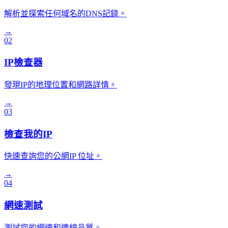
解析並探索任何域名的DNS記錄。
→
02
IP檢查器
發現IP的地理位置和網路詳情。
→
03
檢查我的IP
快速查詢您的公網IP 位址。
→
04
網速測試
測試您的網速和連線品質。