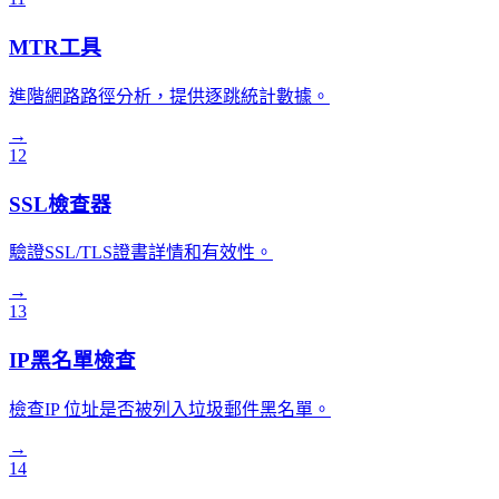
MTR工具
進階網路路徑分析，提供逐跳統計數據。
→
12
SSL檢查器
驗證SSL/TLS證書詳情和有效性。
→
13
IP黑名單檢查
檢查IP 位址是否被列入垃圾郵件黑名單。
→
14