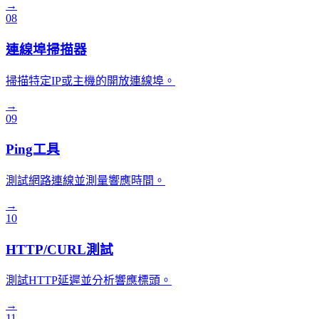
→
08
連線埠掃描器
掃描特定IP或主機的開放連線埠。
→
09
Ping工具
測試網路連線並測量響應時間。
→
10
HTTP/CURL測試
測試HTTP延遲並分析響應標頭。
→
11