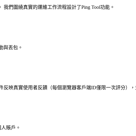
。
我們圍繞真實的運維工作流程設計了Ping Tool功能。
抖動與丟包。
件反映真實使用者反饋（每個瀏覽器客戶端ID僅限一次評分），
個人賬戶。