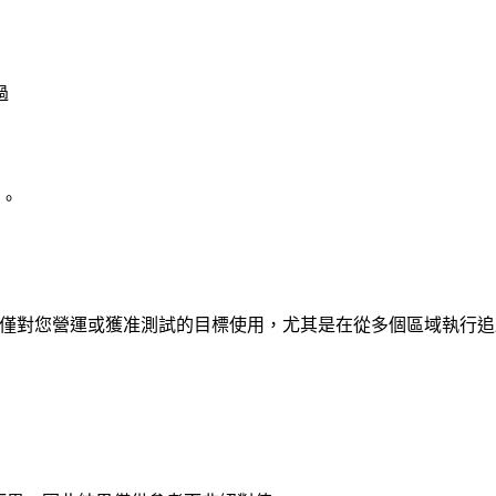
過
。
驗證。請僅對您營運或獲准測試的目標使用，尤其是在從多個區域執行