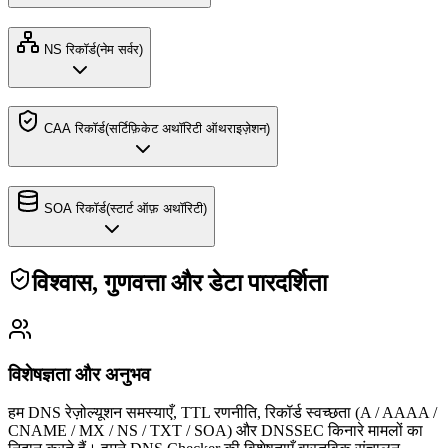
NS रिकॉर्ड
(
नेम सर्वर
)
CAA रिकॉर्ड
(
सर्टिफ़िकेट अथॉरिटी ऑथराइज़ेशन
)
SOA रिकॉर्ड
(
स्टार्ट ऑफ़ अथॉरिटी
)
विश्वास, गुणवत्ता और डेटा पारदर्शिता
विशेषज्ञता और अनुभव
हम DNS रेज़ोल्यूशन समस्याएँ, TTL रणनीति, रिकॉर्ड स्वच्छता (A / AAAA /
CNAME / MX / NS / TXT / SOA) और DNSSEC किनारे मामलों का