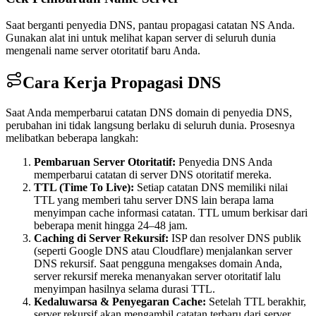
Saat berganti penyedia DNS, pantau propagasi catatan NS Anda.
Gunakan alat ini untuk melihat kapan server di seluruh dunia
mengenali name server otoritatif baru Anda.
Cara Kerja Propagasi DNS
Saat Anda memperbarui catatan DNS domain di penyedia DNS,
perubahan ini tidak langsung berlaku di seluruh dunia. Prosesnya
melibatkan beberapa langkah:
Pembaruan Server Otoritatif
:
Penyedia DNS Anda
memperbarui catatan di server DNS otoritatif mereka.
TTL (Time To Live)
:
Setiap catatan DNS memiliki nilai
TTL yang memberi tahu server DNS lain berapa lama
menyimpan cache informasi catatan. TTL umum berkisar dari
beberapa menit hingga 24–48 jam.
Caching di Server Rekursif
:
ISP dan resolver DNS publik
(seperti Google DNS atau Cloudflare) menjalankan server
DNS rekursif. Saat pengguna mengakses domain Anda,
server rekursif mereka menanyakan server otoritatif lalu
menyimpan hasilnya selama durasi TTL.
Kedaluwarsa & Penyegaran Cache
:
Setelah TTL berakhir,
server rekursif akan mengambil catatan terbaru dari server