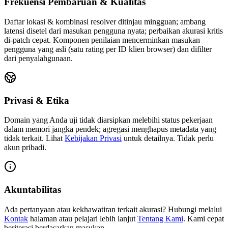
Frekuensi Pembaruan & Kualitas
Daftar lokasi & kombinasi resolver ditinjau mingguan; ambang
latensi disetel dari masukan pengguna nyata; perbaikan akurasi kritis
di‑patch cepat.
Komponen penilaian mencerminkan masukan
pengguna yang asli (satu rating per ID klien browser) dan difilter
dari penyalahgunaan.
Privasi & Etika
Domain yang Anda uji tidak diarsipkan melebihi status pekerjaan
dalam memori jangka pendek; agregasi menghapus metadata yang
tidak terkait.
Lihat
Kebijakan Privasi
untuk detailnya. Tidak perlu
akun pribadi.
Akuntabilitas
Ada pertanyaan atau kekhawatiran terkait akurasi? Hubungi melalui
Kontak
halaman atau pelajari lebih lanjut
Tentang Kami
.
Kami cepat
beriterasi berdasarkan masukan.