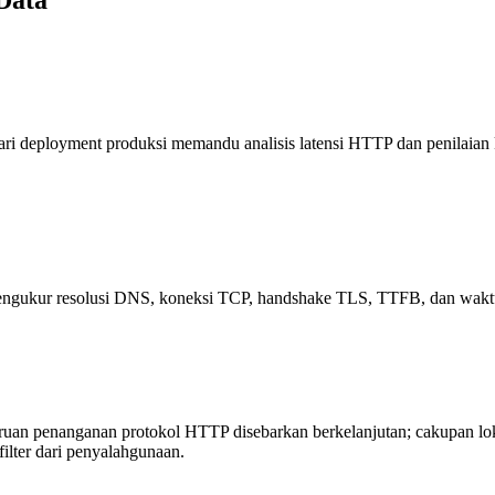
 deployment produksi memandu analisis latensi HTTP dan penilaian ko
engukur resolusi DNS, koneksi TCP, handshake TLS, TTFB, dan waktu 
ruan penanganan protokol HTTP disebarkan berkelanjutan; cakupan loka
filter dari penyalahgunaan.