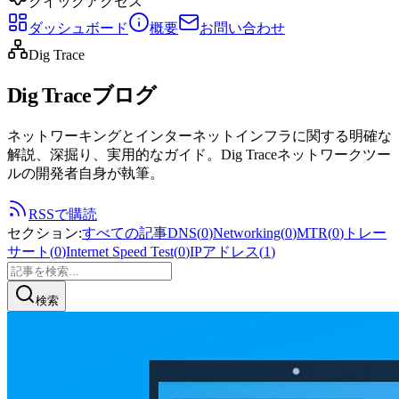
クイックアクセス
ダッシュボード
概要
お問い合わせ
Dig Trace
Dig Traceブログ
ネットワーキングとインターネットインフラに関する明確な
解説、深掘り、実用的なガイド。Dig Traceネットワークツー
ルの開発者自身が執筆。
RSSで購読
セクション
:
すべての記事
DNS
(
0
)
Networking
(
0
)
MTR
(
0
)
トレー
サート
(
0
)
Internet Speed Test
(
0
)
IPアドレス
(
1
)
検索