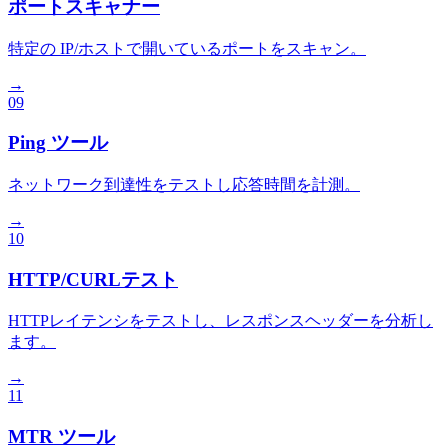
ポートスキャナー
特定の IP/ホストで開いているポートをスキャン。
→
09
Ping ツール
ネットワーク到達性をテストし応答時間を計測。
→
10
HTTP/CURLテスト
HTTPレイテンシをテストし、レスポンスヘッダーを分析し
ます。
→
11
MTR ツール