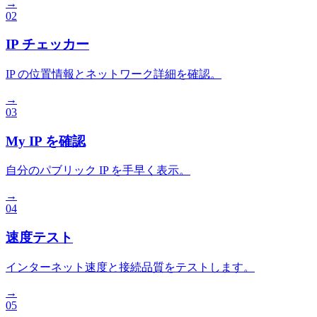
→
02
IP チェッカー
IP の位置情報とネットワーク詳細を確認。
→
03
My IP を確認
自分のパブリック IP を手早く表示。
→
04
速度テスト
インターネット速度と接続品質をテストします。
→
05