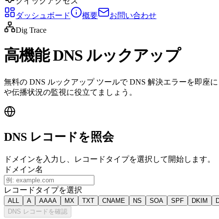
クイックアクセス
ダッシュボード
概要
お問い合わせ
Dig Trace
高機能 DNS ルックアップ
無料の DNS ルックアップ ツールで DNS 解決エラーを
や伝播状況の監視に役立てましょう。
DNS レコードを照会
ドメインを入力し、レコードタイプを選択して開始します。
ドメイン名
レコードタイプを選択
ALL
A
AAAA
MX
TXT
CNAME
NS
SOA
SPF
DKIM
DNS レコードを確認