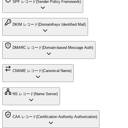
SPF レコード
(
Sender Policy Framework
)
DKIM レコード
(
DomainKeys Identified Mail
)
DMARC レコード
(
Domain-based Message Auth
)
CNAME レコード
(
Canonical Name
)
NS レコード
(
Name Server
)
CAA レコード
(
Certification Authority Authorization
)