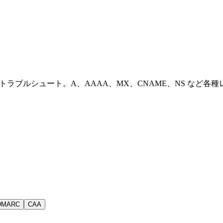
即座にトラブルシュート。A、AAAA、MX、CNAME、NS な
DMARC
CAA