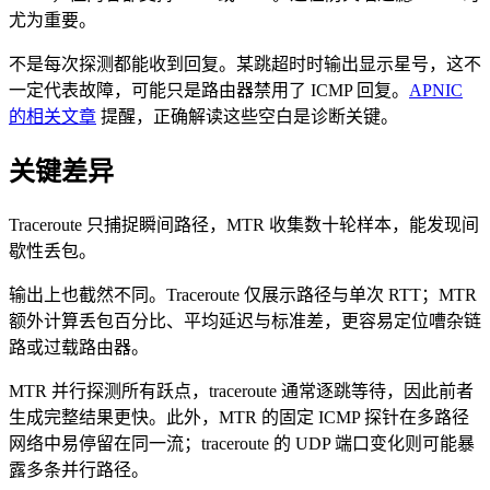
尤为重要。
不是每次探测都能收到回复。某跳超时时输出显示星号，这不
一定代表故障，可能只是路由器禁用了 ICMP 回复。
APNIC
的相关文章
提醒，正确解读这些空白是诊断关键。
关键差异
Traceroute 只捕捉瞬间路径，MTR 收集数十轮样本，能发现间
歇性丢包。
输出上也截然不同。Traceroute 仅展示路径与单次 RTT；MTR
额外计算丢包百分比、平均延迟与标准差，更容易定位嘈杂链
路或过载路由器。
MTR 并行探测所有跃点，traceroute 通常逐跳等待，因此前者
生成完整结果更快。此外，MTR 的固定 ICMP 探针在多路径
网络中易停留在同一流；traceroute 的 UDP 端口变化则可能暴
露多条并行路径。