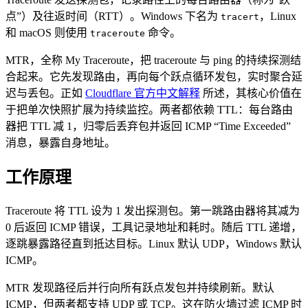
点”）及往返时间（RTT）。Windows 下名为
，Linux
tracert
和 macOS 则使用
命令。
traceroute
MTR，全称 My Traceroute，把 traceroute 与 ping 的持续探测结
合起来。它先发现路由，再向每个跃点循环发包，实时聚合延
迟与丢包。正如
Cloudflare 官方中文解释
所述，其核心价值在
于把单次快照扩展为持续监控。两者都依赖 TTL：每台路由
器把 TTL 减 1，归零后丢弃包并返回 ICMP “Time Exceeded”
消息，暴露自身地址。
工作原理
Traceroute 将 TTL 设为 1 发出探测包。第一跳路由器将其减为
0 后返回 ICMP 错误，工具记录地址和耗时。随后 TTL 递增，
逐跳暴露路径直到抵达目标。Linux 默认 UDP，Windows 默认
ICMP。
MTR 发现路径后并行向所有跃点发包并持续刷新。默认
ICMP，但两者都支持 UDP 或 TCP。这在防火墙过滤 ICMP 时