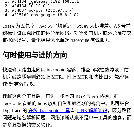
 1. AS4134 _gateway (192.168.1.1)                      
 2. AS4134 10.10.0.1                                   
 3. AS4837 no-ptr (202.97.x.x)                         
 4. AS15169 dns.google (8.8.8.8)                       
为丢包率，
为平均延迟，
为标准差。AS 号前
Loss%
Avg
StDev
缀标识该跃点所属的运营商网络。对需要向机房或运营商提交
证据的场景，量化结果远比单次 traceroute 有说服力。
何时使用与进阶方向
快速确认路由走向用 traceroute 足够；排查间歇性故障或评估
机房线路质量则必须上 MTR。附上 MTR 报告比口头描述“网
速慢”有效得多。
理解这两个工具后，可进一步学习 BGP 与 AS 路径，把
traceroute 看到的 hops 放到自治系统互联的视角中。也可结合
Dig Trace 的
在线 Traceroute 工具
与
DNS 解析知识
，区分路径
问题与域名解析问题。网络诊断从来不是单一工具的独奏，而
是多源数据的交叉验证。