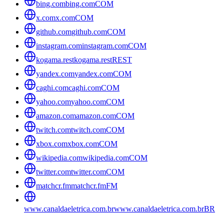
bing.com
bing.com
COM
x.com
x.com
COM
github.com
github.com
COM
instagram.com
instagram.com
COM
kogama.rest
kogama.rest
REST
yandex.com
yandex.com
COM
caghi.com
caghi.com
COM
yahoo.com
yahoo.com
COM
amazon.com
amazon.com
COM
twitch.com
twitch.com
COM
xbox.com
xbox.com
COM
wikipedia.com
wikipedia.com
COM
twitter.com
twitter.com
COM
matchcr.fm
matchcr.fm
FM
www.canaldaeletrica.com.br
www.canaldaeletrica.com.br
BR