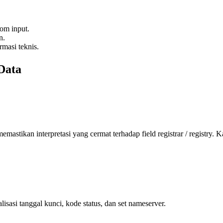
om input.
n.
rmasi teknis.
Data
tikan interpretasi yang cermat terhadap field registrar / registry.
Ka
asi tanggal kunci, kode status, dan set nameserver.