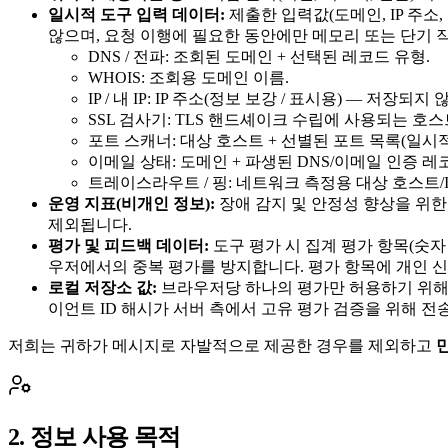
일시적 도구 입력 데이터:
제출한 입력값(도메인, IP 주
않으며, 요청 이행에 필요한 동안에만 메모리 또는 단기
DNS / 전파: 조회된 도메인 + 선택된 레코드 유형.
WHOIS: 조회용 도메인 이름.
IP / 내 IP: IP 주소(정보 보강 / 표시용) — 저장되지 
SSL 검사기: TLS 핸드셰이크 수립에 사용되는 호스
포트 스캐너: 대상 호스트 + 선별된 포트 목록(일시적
이메일 상태: 도메인 + 파생된 DNS/이메일 인증 레
트레이스라우트 / 핑: 네트워크 측정용 대상 호스트/I
운영 지표(비개인 정보):
장애 감지 및 안정성 향상을 위한
제외됩니다.
평가 및 피드백 데이터:
도구 평가 시 집계 평가 항목(숫자 
우저에서의 중복 평가를 방지합니다. 평가 항목에 개인 
로컬 저장소 값:
브라우저당 하나의 평가만 허용하기 위해 비식별 클라이
이언트 ID 해시가 서버 측에서 고유 평가 검증을 위해 
저희는 귀하가 메시지로 자발적으로 제공한 경우를 제외하고
2. 정보 사용 목적