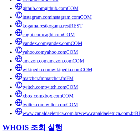
github.com
github.com
COM
instagram.com
instagram.com
COM
kogama.rest
kogama.rest
REST
caghi.com
caghi.com
COM
yandex.com
yandex.com
COM
yahoo.com
yahoo.com
COM
amazon.com
amazon.com
COM
wikipedia.com
wikipedia.com
COM
matchcr.fm
matchcr.fm
FM
twitch.com
twitch.com
COM
xbox.com
xbox.com
COM
twitter.com
twitter.com
COM
www.canaldaeletrica.com.br
www.canaldaeletrica.com.br
B
WHOIS 조회 실행