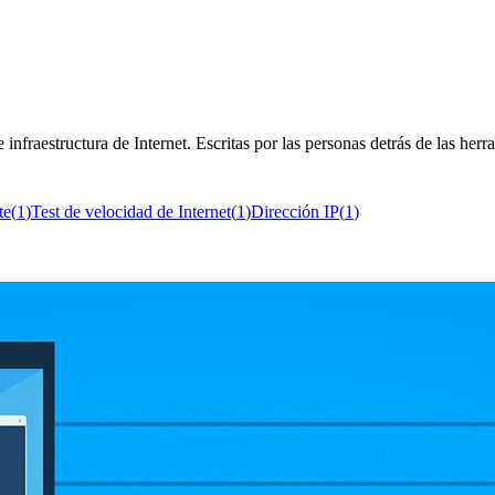
 infraestructura de Internet. Escritas por las personas detrás de las her
te
(
1
)
Test de velocidad de Internet
(
1
)
Dirección IP
(
1
)