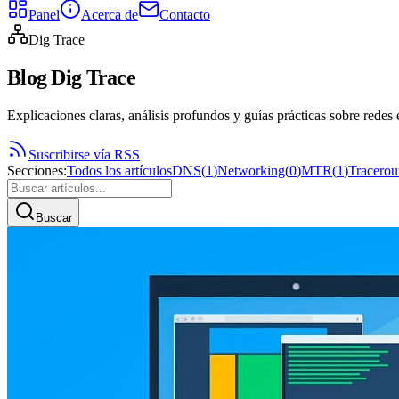
Panel
Acerca de
Contacto
Dig Trace
Blog Dig Trace
Explicaciones claras, análisis profundos y guías prácticas sobre redes e
Suscribirse vía RSS
Secciones
:
Todos los artículos
DNS
(
1
)
Networking
(
0
)
MTR
(
1
)
Tracerou
Buscar