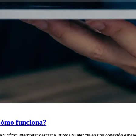
 cómo funciona?
 y cómo interpretar descarga, subida y latencia en una conexión españ