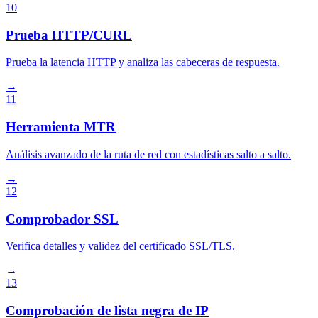
10
Prueba HTTP/CURL
Prueba la latencia HTTP y analiza las cabeceras de respuesta.
→
11
Herramienta MTR
Análisis avanzado de la ruta de red con estadísticas salto a salto.
→
12
Comprobador SSL
Verifica detalles y validez del certificado SSL/TLS.
→
13
Comprobación de lista negra de IP