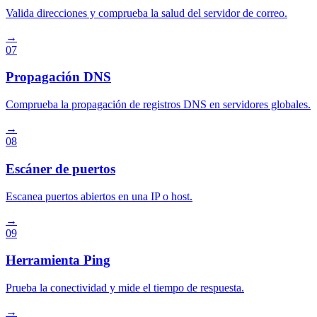
Valida direcciones y comprueba la salud del servidor de correo.
→
07
Propagación DNS
Comprueba la propagación de registros DNS en servidores globales.
→
08
Escáner de puertos
Escanea puertos abiertos en una IP o host.
→
09
Herramienta Ping
Prueba la conectividad y mide el tiempo de respuesta.
→